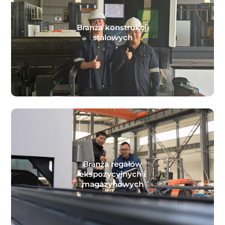
Branża konstrukcji
stalowych
Branża regałów
ekspozycyjnych i
magazynowych