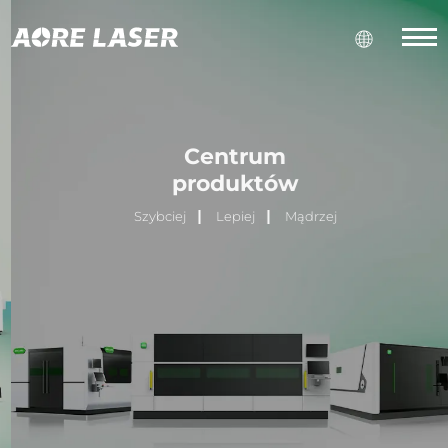
Centrum
produktów
Szybciej
Lepiej
Mądrzej