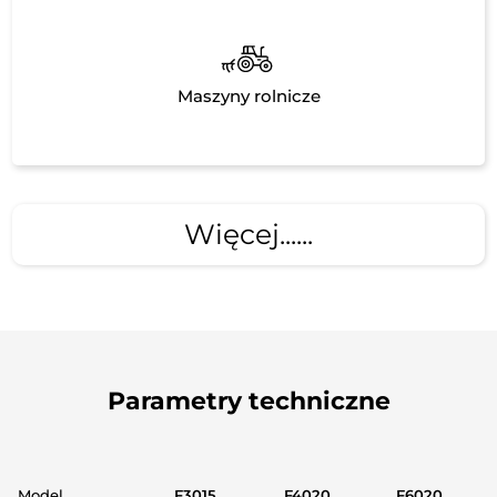
Maszyny rolnicze
Więcej......
Parametry techniczne
Model
F3015
F4020
F6020