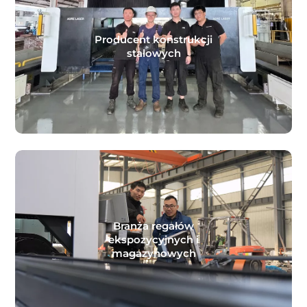
Producent konstrukcji
stalowych
Branża regałów
ekspozycyjnych i
magazynowych