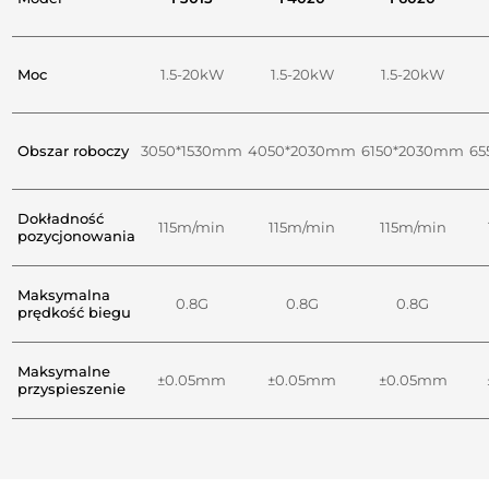
Moc
1.5-20kW
1.5-20kW
1.5-20kW
Obszar roboczy
3050*1530mm
4050*2030mm
6150*2030mm
65
Dokładność
115m/min
115m/min
115m/min
pozycjonowania
Maksymalna
0.8G
0.8G
0.8G
prędkość biegu
Maksymalne
±0.05mm
±0.05mm
±0.05mm
przyspieszenie