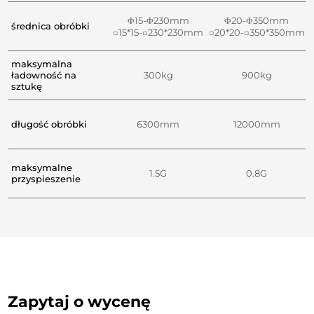
Φ15-Φ230mm
Φ20-Φ350mm
średnica obróbki
□15*15-□230*230mm
□20*20-□350*350mm
maksymalna
ładowność na
300kg
900kg
sztukę
długość obróbki
6300mm
12000mm
maksymalne
1.5G
0.8G
przyspieszenie
Zapytaj o wycenę