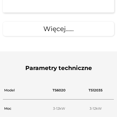
Więcej......
Parametry techniczne
Model
TS6020
TS12035
Moc
3-12kW
3-12kW