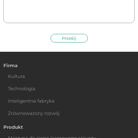
Prześlij
Firma
Kultura
Technologia
Inteligentna fabryka
Zrównoważony rozwój
Produkt
Maszyna do cięcia laserowego arkuszy