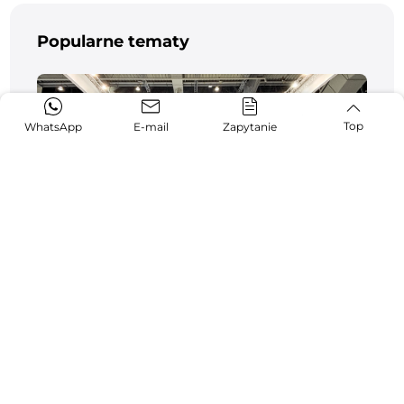
Popularne tematy
Top
WhatsApp
E-mail
Zapytanie
AORE kończy udany udział w targach
EuroBLECH 2024 w Niemczech
10-26,2024