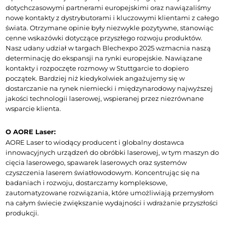
dotychczasowymi partnerami europejskimi oraz nawiązaliśmy 
nowe kontakty z dystrybutorami i kluczowymi klientami z całego 
świata. Otrzymane opinie były niezwykle pozytywne, stanowiąc 
cenne wskazówki dotyczące przyszłego rozwoju produktów.
Nasz udany udział w targach Blechexpo 2025 wzmacnia naszą 
determinację do ekspansji na rynki europejskie. Nawiązane 
kontakty i rozpoczęte rozmowy w Stuttgarcie to dopiero 
początek. Bardziej niż kiedykolwiek angażujemy się w 
dostarczanie na rynek niemiecki i międzynarodowy najwyższej 
jakości technologii laserowej, wspieranej przez niezrównane 
wsparcie klienta.
O AORE Laser:
AORE Laser to wiodący producent i globalny dostawca 
innowacyjnych urządzeń do obróbki laserowej, w tym maszyn do 
cięcia laserowego, spawarek laserowych oraz systemów 
czyszczenia laserem światłowodowym. Koncentrując się na 
badaniach i rozwoju, dostarczamy kompleksowe, 
zautomatyzowane rozwiązania, które umożliwiają przemysłom 
na całym świecie zwiększanie wydajności i wdrażanie przyszłości 
produkcji.