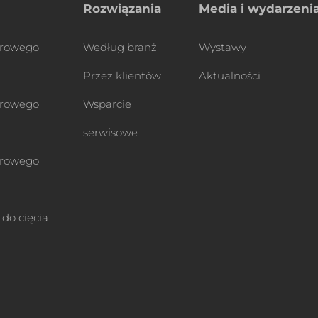
Rozwiązania
Media i wydarzeni
erowego
Według branż
Wystawy
Przez klientów
Aktualności
erowego
Wsparcie
serwisowe
erowego
do cięcia