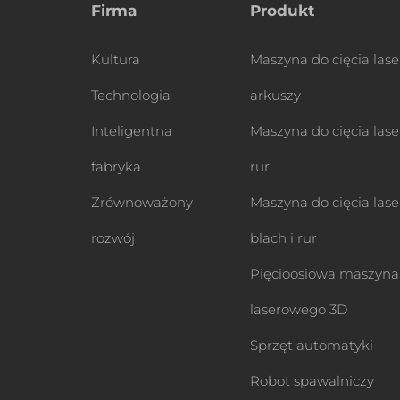
Firma
Produkt
Kultura
Maszyna do cięcia las
Technologia
arkuszy
Inteligentna
Maszyna do cięcia las
fabryka
rur
Zrównoważony
Maszyna do cięcia las
rozwój
blach i rur
Pięcioosiowa maszyna 
laserowego 3D
Sprzęt automatyki
Robot spawalniczy