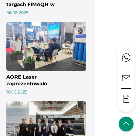
targach FIMAQH w
Argentynie w 2025 roku
06-18,2025
AORE Laser
zaprezentowało
zaawansowane
10-16,2025
rozwiązania w zakresie
cięcia laserowego na
targach MAKTEK Ko