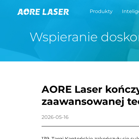
Produkty
Inteli
Wspieranie dosko
AORE Laser kończy
zaawansowanej tec
2026-05-16
139. Targi Kantońskie zakończyły się s