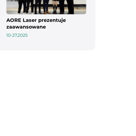
AORE Laser prezentuje
zaawansowane
rozwiązania w zakresie
10-27,2025
cięcia laserowego na
targach Blechexpo 202