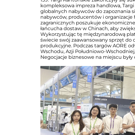
kompleksowa impreza handlowa, Targi K
globalnych nabywców do zapoznania się
nabywców, producentów i organizacje ha
zagranicznych poszukuje ekonomiczneg
łańcucha dostaw w Chinach, aby zwięk
Wykorzystując tę międzynarodową plat
świecie swój zaawansowany sprzęt do ci
produkcyjne. Podczas targów AORE odwie
Wschodu, Azji Południowo-Wschodniej, A
Negocjacje biznesowe na miejscu były c