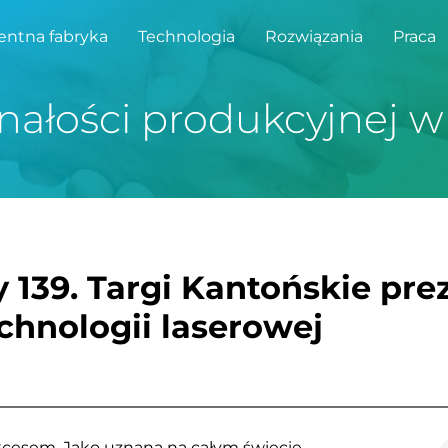
gentna fabryka
Technologia
Rozwiązania
Praca
nałości produkcyjnej w
 139. Targi Kantońskie pre
hnologii laserowej
ukcesem. Jako uznana na całym świecie 