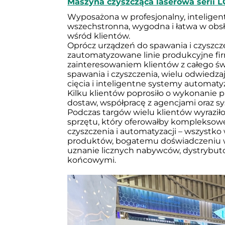
Maszyna czyszcząca laserowa serii L
Wyposażona w profesjonalny, inteligen
wszechstronna, wygodna i łatwa w obsłud
wśród klientów.
Oprócz urządzeń do spawania i czyszcze
zautomatyzowane linie produkcyjne fir
zainteresowaniem klientów z całego świ
spawania i czyszczenia, wielu odwiedza
cięcia i inteligentne systemy automatyz
Kilku klientów poprosiło o wykonanie pr
dostaw, współpracę z agencjami oraz s
Podczas targów wielu klientów wyrazi
sprzętu, który oferowałby kompleksowe 
czyszczenia i automatyzacji – wszystko
produktów, bogatemu doświadczeniu w e
uznanie licznych nabywców, dystrybut
końcowymi.