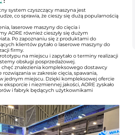
C
 :
tny system czyszczący maszyna jest 
ze, co sprawia, że cieszy się dużą popularnością 
nia, laserowe maszyny do cięcia i 
my AORE również cieszyły się dużym 
ata. Po zapoznaniu się z produktami do 
jących klientów pytało o laserowe maszyny do 
acji firmy.
ototypu na miejscu i zapytało o terminy realizacji 
ystemy obsługi posprzedażowej.
ło chęć znalezienia kompleksowego dostawcy 
rozwiązania w zakresie cięcia, spawania, 
 w jednym miejscu. Dzięki kompleksowej ofercie 
ksporcie i niezmiennej jakości, AORE zyskało 
orów i fabryk będących użytkownikami 