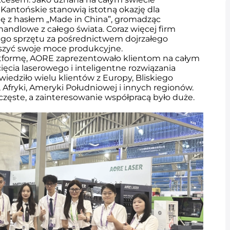
antońskie stanowią istotną okazję dla 
 z hasłem „Made in China”, gromadząc 
ndlowe z całego świata. Coraz więcej firm 
o sprzętu za pośrednictwem dojrzałego 
szyć swoje moce produkcyjne.
formę, AORE zaprezentowało klientom na całym 
ęcia laserowego i inteligentne rozwiązania 
dziło wielu klientów z Europy, Bliskiego 
fryki, Ameryki Południowej i innych regionów. 
zęste, a zainteresowanie współpracą było duże.