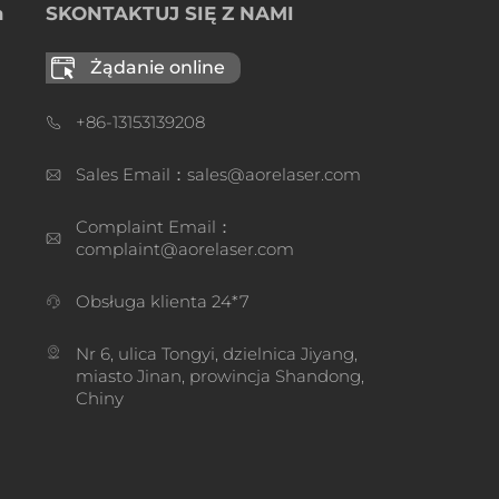
a
SKONTAKTUJ SIĘ Z NAMI
Żądanie online
+86-13153139208
Sales Email：sales@aorelaser.com
Complaint Email：
complaint@aorelaser.com
Obsługa klienta 24*7
Nr 6, ulica Tongyi, dzielnica Jiyang,
miasto Jinan, prowincja Shandong,
Chiny